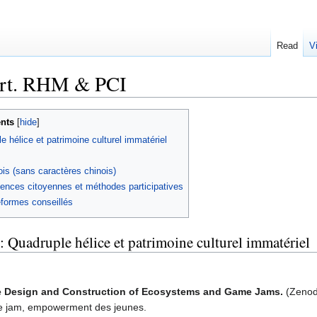
Read
V
 irt. RHM & PCI
nts
 hélice et patrimoine culturel immatériel
is (sans caractères chinois)
iences citoyennes et méthodes participatives
eformes conseillés
: Quadruple hélice et patrimoine culturel immatériel
the Design and Construction of Ecosystems and Game Jams.
(Zenodo
e jam, empowerment des jeunes.