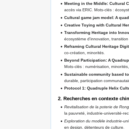
Meeting in the Middle: Cultural 
accès via ERIC. Mots-clés : écosyst
Cultural game jam model: A quadr
Creative Toying with Cultural He
Transforming Heritage into Inno
écosystème d'innovation, transition
Reframing Cultural Heritage Digi
co-création, minorités.
Beyond Participation: A Quadrupl
Mots-clés : numérisation, minorités
Sustainable community based tour
durable, participation communautai
Protocol 1: Quadruple Helix Cult
2. Recherches en contexte chin
Revitalisation de la poterie de Ron
la pauvreté, industrie-université-re
Exploration du modèle industrie-univ
en design, détenteurs de culture.