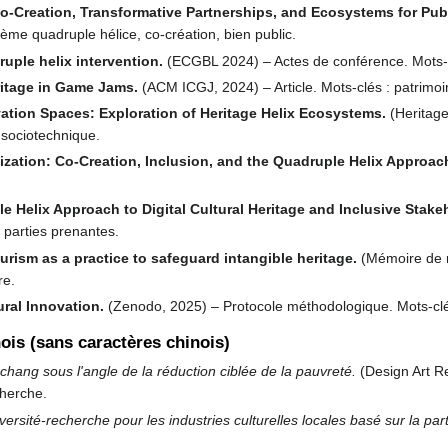
Co-Creation, Transformative Partnerships, and Ecosystems for Pub
ème quadruple hélice, co-création, bien public.
uple helix intervention.
(ECGBL 2024) – Actes de conférence. Mots-
ritage in Game Jams.
(ACM ICGJ, 2024) – Article. Mots-clés : patrimoi
vation Spaces: Exploration of Heritage Helix Ecosystems.
(Heritage
 sociotechnique.
tization: Co-Creation, Inclusion, and the Quadruple Helix Approac
e Helix Approach to Digital Cultural Heritage and Inclusive Sta
, parties prenantes.
ism as a practice to safeguard intangible heritage.
(Mémoire de m
re.
ural Innovation.
(Zenodo, 2025) – Protocole méthodologique. Mots-clés
ois (sans caractères chinois)
gchang sous l'angle de la réduction ciblée de la pauvreté.
(Design Art R
cherche.
ersité-recherche pour les industries culturelles locales basé sur la part