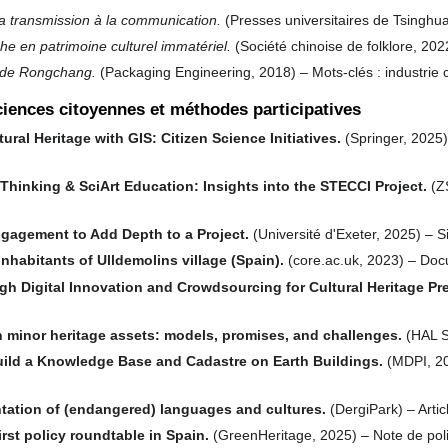
 la transmission à la communication.
(Presses universitaires de Tsingh
he en patrimoine culturel immatériel.
(Société chinoise de folklore, 202
ie de Rongchang.
(Packaging Engineering, 2018) – Mots-clés : industrie cu
ciences citoyennes et méthodes participatives
ural Heritage with GIS: Citizen Science Initiatives.
(Springer, 2025) 
 Thinking & SciArt Education: Insights into the STECCI Project.
(ZS
ngagement to Add Depth to a Project.
(Université d'Exeter, 2025) – S
nhabitants of Ulldemolins village (Spain).
(core.ac.uk, 2023) – Docu
Digital Innovation and Crowdsourcing for Cultural Heritage Pre
n minor heritage assets: models, promises, and challenges.
(HAL Sc
uild a Knowledge Base and Cadastre on Earth Buildings.
(MDPI, 202
tation of (endangered) languages and cultures.
(DergiPark) – Artic
irst policy roundtable in Spain.
(GreenHeritage, 2025) – Note de poli