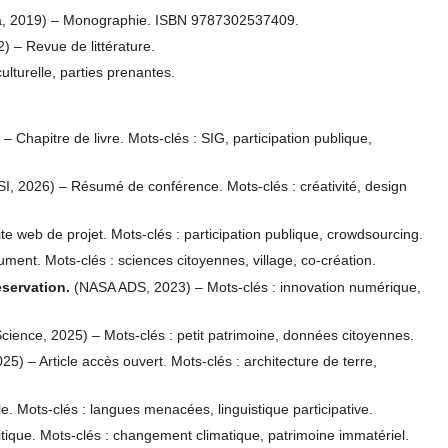
ua, 2019) – Monographie. ISBN 9787302537409.
2) – Revue de littérature.
lturelle, parties prenantes.
– Chapitre de livre. Mots-clés : SIG, participation publique,
I, 2026) – Résumé de conférence. Mots-clés : créativité, design
ite web de projet. Mots-clés : participation publique, crowdsourcing.
ment. Mots-clés : sciences citoyennes, village, co-création.
servation.
(NASA ADS, 2023) – Mots-clés : innovation numérique,
ience, 2025) – Mots-clés : petit patrimoine, données citoyennes.
5) – Article accès ouvert. Mots-clés : architecture de terre,
le. Mots-clés : langues menacées, linguistique participative.
tique. Mots-clés : changement climatique, patrimoine immatériel.