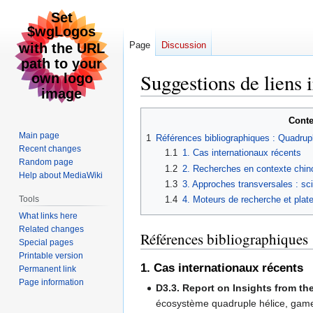
Page
Discussion
Suggestions de liens
Jump
Jump
Conte
to
to
Main page
1
Références bibliographiques : Quadruple
navigation
search
Recent changes
1.1
1. Cas internationaux récents
Random page
1.2
2. Recherches en contexte chino
Help about MediaWiki
1.3
3. Approches transversales : sc
Tools
1.4
4. Moteurs de recherche et plat
What links here
Related changes
Références bibliographiques 
Special pages
Printable version
1. Cas internationaux récents
Permanent link
Page information
D3.3. Report on Insights from 
écosystème quadruple hélice, gam