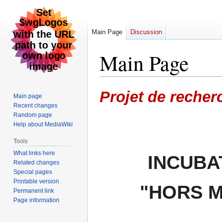
Main Page
Discussion
Main Page
Jump
Jump
Projet de recher
Main page
to
to
Recent changes
navigation
search
Random page
Help about MediaWiki
Tools
What links here
INCUBA
Related changes
Special pages
Printable version
"HORS M
Permanent link
Page information