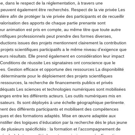
, dans le respect de la réglementation, à travers une
uit peuvent également être recherchés. Respect de la vie privée Les
ère afin de protéger la vie privée des participants et de recueillir
alorisation des apports de chaque partie prenante sont
eur animation est pris en compte, au même titre que toute autre
ientifiques professionnels peut prendre des formes diverses,
productions issues des projets mentionnent clairement la contribution
t projets scientifiques participatifs a le même niveau d’exigence que
de leurs résultats. Elle prend également en considération leur impact
e. Conditions de réussite Les signataires ont conscience que le
s. Gestion efficace et opportune des ressources La disponibilité
déterminante pour le déploiement des projets scientifiques
es ressources, la recherche de financements publics et privés
adéquats Les sciences et technologies numériques sont mobilisées
changes entre les différents acteurs. Les outils numériques mis en
isateurs. Ils sont déployés à une échelle géographique pertinente.
ement des différents participants et mobilisent des compétences
giques et des formations adaptés. Mise en œuvre adaptée aux
nstiller des logiques d’éducation par la recherche dès le plus jeune
de plusieurs spécificités : la formation et l’accompagnement de