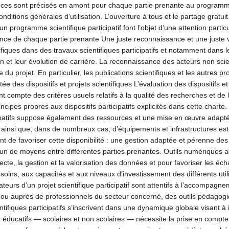
ances sont précisés en amont pour chaque partie prenante au programme
conditions générales d’utilisation. L’ouverture à tous et le partage grat
programme scientifique participatif font l’objet d’une attention particuli
nce de chaque partie prenante Une juste reconnaissance et une juste v
iques dans des travaux scientifiques participatifs et notamment dans l
tion et leur évolution de carrière. La reconnaissance des acteurs non sc
 du projet. En particulier, les publications scientifiques et les autres 
ée des dispositifs et projets scientifiques L’évaluation des dispositifs e
 tient compte des critères usuels relatifs à la qualité des recherches et 
rincipes propres aux dispositifs participatifs explicités dans cette chart
cipatifs suppose également des ressources et une mise en œuvre adaptée
ainsi que, dans de nombreux cas, d’équipements et infrastructures est 
ttent de favoriser cette disponibilité : une gestion adaptée et pérenne d
mun de moyens entre différentes parties prenantes. Outils numériques 
llecte, la gestion et la valorisation des données et pour favoriser les é
oins, aux capacités et aux niveaux d’investissement des différents util
urs d’un projet scientifique participatif sont attentifs à l’accompagn
s ou auprès de professionnels du secteur concerné, des outils pédago
ifiques participatifs s’inscrivent dans une dynamique globale visant à i
 éducatifs — scolaires et non scolaires — nécessite la prise en compte 