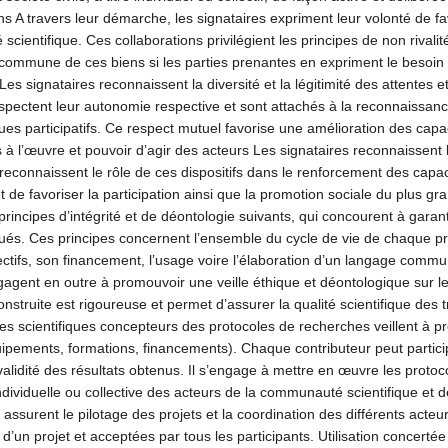
 A travers leur démarche, les signataires expriment leur volonté de fa
 scientifique. Ces collaborations privilégient les principes de non rivali
ommune de ces biens si les parties prenantes en expriment le besoin e
es signataires reconnaissent la diversité et la légitimité des attentes
s respectent leur autonomie respective et sont attachés à la reconnaissa
ques participatifs. Ce respect mutuel favorise une amélioration des capa
rs à l’œuvre et pouvoir d’agir des acteurs Les signataires reconnaissent
 Ils reconnaissent le rôle de ces dispositifs dans le renforcement des ca
 et de favoriser la participation ainsi que la promotion sociale du plus g
rincipes d’intégrité et de déontologie suivants, qui concourent à garantir
ués. Ces principes concernent l’ensemble du cycle de vie de chaque proje
ectifs, son financement, l’usage voire l’élaboration d’un langage commun,
gagent en outre à promouvoir une veille éthique et déontologique sur l
truite est rigoureuse et permet d’assurer la qualité scientifique des tr
t les scientifiques concepteurs des protocoles de recherches veillent à
équipements, formations, financements). Chaque contributeur peut partic
alidité des résultats obtenus. Il s’engage à mettre en œuvre les protoc
ndividuelle ou collective des acteurs de la communauté scientifique et de
i assurent le pilotage des projets et la coordination des différents act
 d’un projet et acceptées par tous les participants. Utilisation concerté