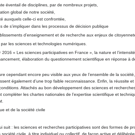
e éventail de disciplines, par de nombreux projets,
tion global de notre société,
té auxquels celle-ci est confrontée,
ns de s’impliquer dans les processus de décision publique
ablissements d’enseignement et de recherche aux enjeux de citoyenneté
es par les sciences et technologies numériques.
ier 2016 « Les sciences participatives en France », la nature et l’intensit
nancement, élaboration du questionnement scientifique en réponse à de
eure cependant encore peu visible aux yeux de l’ensemble de la société
tissent également d’une trop faible reconnaissance. Enfin, la réussite et
conditions. Attachés au bon développement des sciences et recherches pa
 compléter les chartes nationales de l’expertise scientifique et techni
t.
e et de la société civile
qui suit : les sciences et recherches participatives sont des formes de p
ociété civile, à titre individuel ou collectif, de façon active et délibé