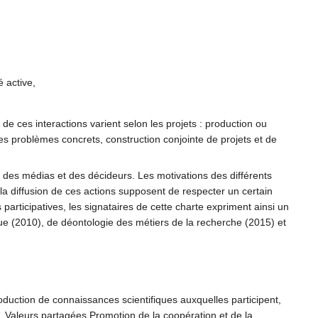
 active,
é de ces interactions varient selon les projets : production ou
s problèmes concrets, construction conjointe de projets et de
, des médias et des décideurs. Les motivations des différents
 la diffusion de ces actions supposent de respecter un certain
rticipatives, les signataires de cette charte expriment ainsi un
que (2010), de déontologie des métiers de la recherche (2015) et
roduction de connaissances scientifiques auxquelles participent,
rée. Valeurs partagées Promotion de la coopération et de la