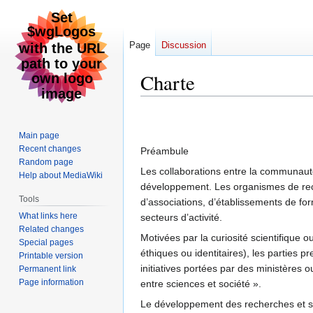
Page
Discussion
Charte
Jump
Jump
to
to
Main page
navigation
search
Recent changes
Préambule
Random page
Les collaborations entre la communauté 
Help about MediaWiki
développement. Les organismes de rech
Tools
d’associations, d’établissements de fo
What links here
secteurs d’activité.
Related changes
Motivées par la curiosité scientifique 
Special pages
éthiques ou identitaires), les parties 
Printable version
initiatives portées par des ministères ou 
Permanent link
Page information
entre sciences et société ».
Le développement des recherches et sci