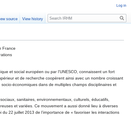
Log in
Search
iew source
View history
en France
rations
nomique et social européen ou par l’UNESCO, connaissent un fort
upérieur et de recherche coopèrent ainsi avec un nombre croissant
u socio-économiques dans de multiples champs disciplinaires et
sociaux, sanitaires, environnementaux, culturels, éducatifs,
nombreuses et variées. Ce mouvement a aussi donné lieu à diverses
loi du 22 juillet 2013 de l’importance de « favoriser les interactions