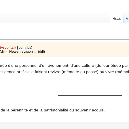
Read
V
Sysop
(
talk
|
contribs
)
(diff) | Newer revision → (diff)
rée d’une personne, d’un événement, d’une culture (de leur étude pa
ligence artificielle faisant revivre (mémoire du passé) ou vivre (mémo
____________________________
e la pérennité et de la patrimonialité du souvenir acquis.