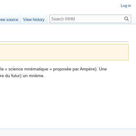
Log in
Search
iew source
View history
r la « science mnématique » proposée par Ampère). Une
ire du futur) un mnème.