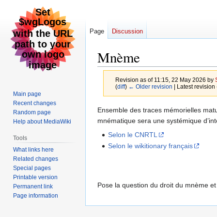
Page
Discussion
Mnème
Revision as of 11:15, 22 May 2026 by
(
diff
)
← Older revision
| Latest revision 
Main page
Recent changes
Jump
Jump
Ensemble des traces mémorielles matu
Random page
to
to
mnématique sera une systémique d’intel
Help about MediaWiki
navigation
search
Selon le CNRTL
Tools
Selon le wikitionary français
What links here
Related changes
Special pages
Printable version
Pose la question du droit du mnème et d
Permanent link
Page information